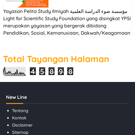
Yayasan Pelita Study Ilmiyah مؤسسة ضوء الدراسة العلمية
Light for Scientific Study Foundation yang disingkat YPSI
merupakan yayasan yang bergerak dibidang
Pendidikan, Sosial, Kemanusiaan, Dakwah/Keagamaan
Total Tayangan Halaman
4
5
8
9
8
New Line
Tentang
Kontak
Disclaimer
Sitemap