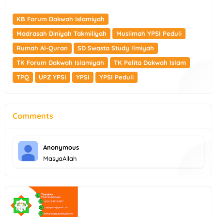
KB Forum Dakwah Islamiyah
Madrasah Diniyah Takmiliyah
Muslimah YPSI Peduli
Rumah Al-Quran
SD Swasta Study Ilmiyah
TK Forum Dakwah Islamiyah
TK Pelita Dakwah Islam
TPQ
UPZ YPSI
YPSI
YPSI Peduli
Comments
Anonymous
MasyaAllah