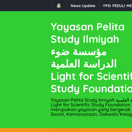
News Update
Penaikan Kelas
Penamatan TK P
Yayasan Pelita
YPSI PEDULI K
Study Ilmiyah
Berbagi Kurma 
مؤسسة ضوء
BERQURBAN ber
الدراسة العلمية
Juara 3 SMP IT 
Light for Scienti
Bantuan Transp
44 KK mendapat
Study Foundati
Muslimah YPSI
Yayasan Pelita Study Ilmiyah مؤسسة ضوء الدراسة العلمية
Light for Scientific Study Foundation
YPSI PEDULI Be
merupakan yayasan yang bergerak d
Sosial, Kemanusiaan, Dakwah/Kea
PENTAS HAFIDZ 
Madrasah Diniy