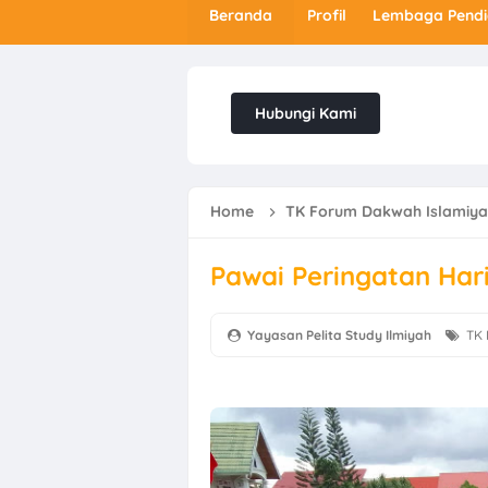
Beranda
Profil
Lembaga Pendid
TPQ 05 Pelita 
TPQ 03 PELITA 
TPQ 02 Pelita 
Hubungi Kami
RUMAH AL-QUR'
Qurban bersama
Home
TK Forum Dakwah Islamiy
TABUNGAN QUR
Pawai Peringatan Har
Laporan Zakat,
UPZ YPSI
Yayasan Pelita Study Ilmiyah
TK 
Ketua Yayasan 
SUNNATAN MASS
WANITA INSPIR
Mahasiswa UT P