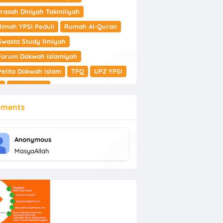
rasah Diniyah Takmiliyah
limah YPSI Peduli
Rumah Al-Quran
Swasta Study Ilmiyah
Forum Dakwah Islamiyah
Pelita Dakwah Islam
TPQ
UPZ YPSI
I
YPSI Peduli
ments
Anonymous
MasyaAllah