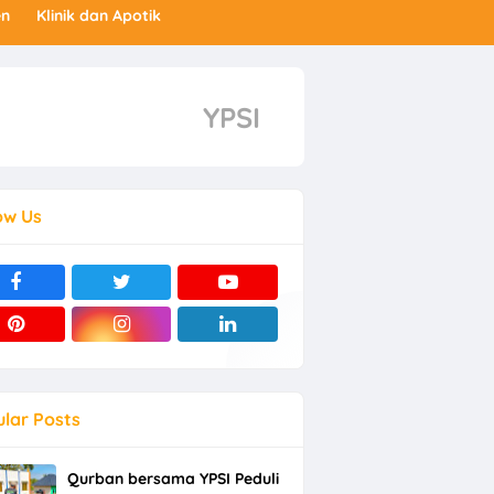
en
Klinik dan Apotik
YPSI
ow Us
lar Posts
Qurban bersama YPSI Peduli