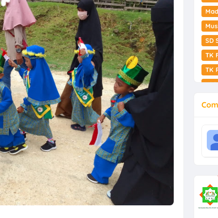
Mad
Mus
SD 
TK 
TK 
YPS
Com