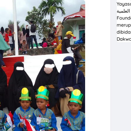
Yayasan 
الدراسة العلمية Ligh
Founda
merup
dibida
Dakw