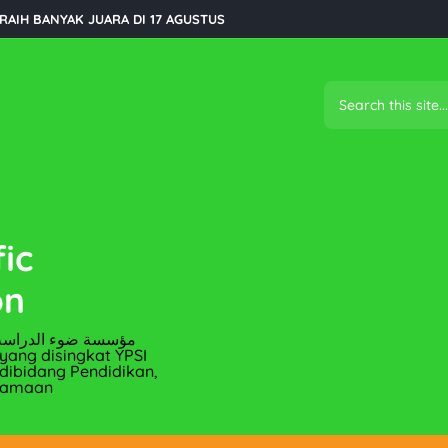
 SDS Study Ilmiyah 2025
elita Dakwah Islam Thn 2025
ELOLA 9 EKOR HEWAN QURBAN
Gratis 360 Box di Bulan Ramadhan 1446 H
sama YPSI PEDULI
Pelita Study Ilmiyah
fic
ortasi kepada Pasien Tidak Mampu - YPSI PEDULI
kan Pelayanan Air Bersih dari YPSI PEDULI
on
 PEDULI Memberikan Bantuan Kepada Korban Kebakaran
 yang disingkat YPSI
rbagi Buka Puasa di Desa Wakorumba
ibidang Pendidikan,
gamaan
KIDS Angkatan I
ah Takmiliyah (MDT) Pelita Study Ilmiyah Desa Pola Membuka Kelas B